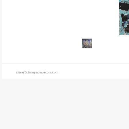
clara@claragraciapintora.com