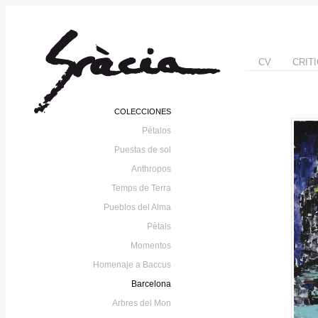
CV
CRIT
COLECCIONES
Pétalos
Puestas de sol
Anthropos
Temps de Terra
Pueblos del Alma
Pètals
Momentos
Homenaje a Baccus
Barcelona
Arbres del Mon